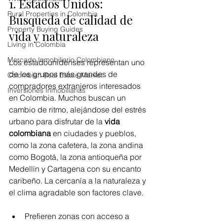
1. Estados Unidos: 
Rural Properties in Colombia
Búsqueda de calidad de 
Property Buying Guides
vida y naturaleza
Living in Colombia
Mercado Inmobiliario Colombiano
Los estadounidenses representan uno 
de los grupos más grandes de 
Colombian Real Estate Market
compradores extranjeros interesados 
Inversiones Inmobiliarias
en Colombia. Muchos buscan un 
cambio de ritmo, alejándose del estrés 
urbano para disfrutar de la 
vida 
colombiana
 en ciudades y pueblos, 
como la zona cafetera, la zona andina 
como Bogotá, la zona antioqueña por 
Medellín y Cartagena con su encanto 
caribeño. La cercanía a la naturaleza y 
el clima agradable son factores clave.
Prefieren zonas con acceso a 