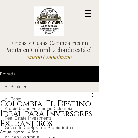
Fincas y Casas Campestres en
Venta en Colombia
donde está el
Sueño Colombiano
Entrada
All Posts
All Posts
Colombia: El Destino
Propiedades Rurales en Colombia
Ideal para Inversores
Real Estate Investments
Extranjeros
Guías de Compra de Propiedades
Actualizado:
14 feb
Vivir en Colombia