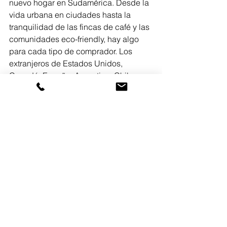
nuevo hogar en Sudamérica. Desde la 
vida urbana en ciudades hasta la 
tranquilidad de las fincas de café y las 
comunidades eco-friendly, hay algo 
para cada tipo de comprador. Los 
extranjeros de Estados Unidos, 
Canadá, España, Argentina, Chile y 
México encuentran en Colombia un 
lugar que combina naturaleza, cultura 
y calidad de vida.
Si estás considerando mudarte o 
invertir en Colombia, es útil visitar 
diferentes regiones para experimentar 
de primera mano la 
vida colombiana
 y 
decidir qué entorno se adapta mejor a 
tus necesidades. Explorar opciones 
de 
eco living
 y zonas cercanas a las 
montañas puede ofrecer un estilo de 