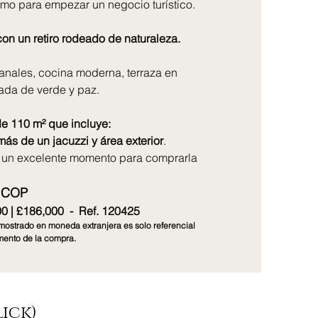
omo para empezar un negocio turístico.
on un retiro rodeado de naturaleza.
nales, cocina moderna, terraza en
eada de verde y paz.
de 110 m² que incluye:
ás de un jacuzzi y área exterior
.
s un excelente momento para comprarla
0 COP
0 | £186,000 - Ref. 120425
mostrado en moneda extranjera es solo referencial
omento de la compra.
lick)