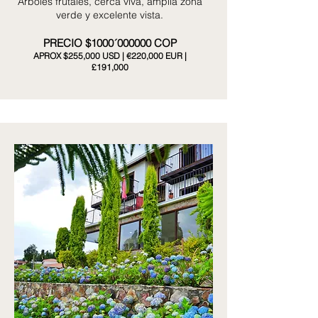
Árboles frutales, cerca viva, amplía zona
verde y excelente vista.
PRECIO $1000´000000 COP
APROX $255,000 USD | €220,000 EUR |
£191,000