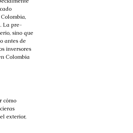
pecialmente 
rcado 
 Colombia, 
. La pre-
rio, sino que 
o antes de 
os inversores 
en Colombia 
r cómo 
cieras 
l exterior, 