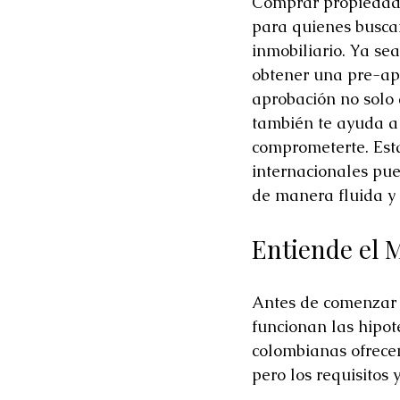
Comprar propiedade
Colombian Real Estate Market
para quienes buscan
inmobiliario. Ya se
obtener una pre-apr
aprobación no solo 
también te ayuda a 
comprometerte. Esta
internacionales pu
de manera fluida y 
Entiende el 
Antes de comenzar 
funcionan las hipot
colombianas ofrecen
pero los requisitos 