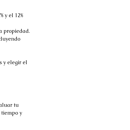
% y el 12% 
a propiedad.
cluyendo 
y elegir el 
luar tu 
 tiempo y 