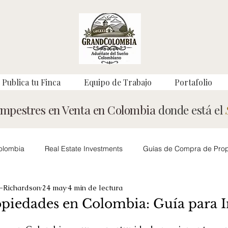
Publica tu Finca
Equipo de Trabajo
Portafolio
ampestres en Venta en Colombia
donde está el
olombia
Real Estate Investments
Guías de Compra de Pro
-Richardson
24 may
4 min de lectura
Property Buying Guides
Living in Colombia
Mercado Inmobi
iedades en Colombia: Guía para I