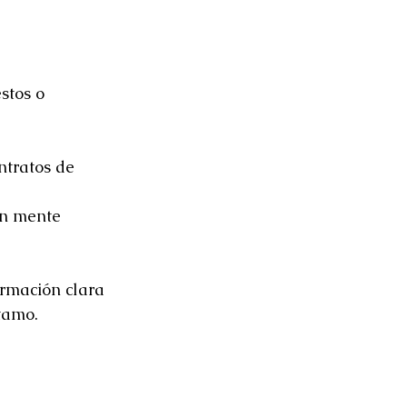
stos o 
ntratos de 
en mente
rmación clara 
tamo.