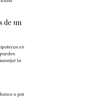
ncaria 
s de un 
ipotecas en 
 puedes 
manejar la 
 banco o por 