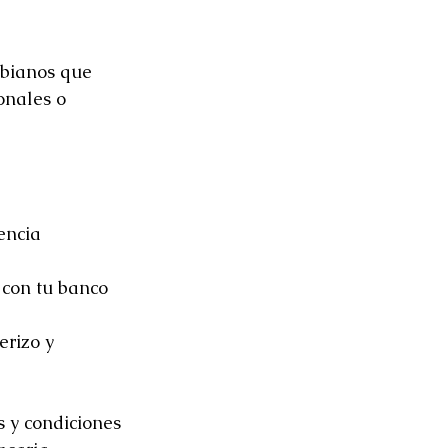
mbianos que 
onales o 
encia 
con tu banco 
erizo y 
 y condiciones 