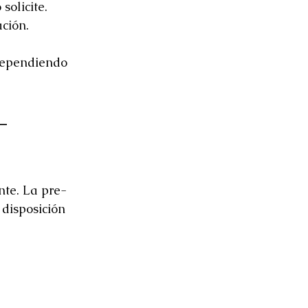
solicite.
ación.
dependiendo 
-
nte. La pre-
disposición 